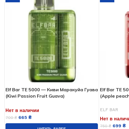
Elf Bar TE 5000 — Киви Маракуйа Гуава
Elf Bar TE 
(Kiwi Passion Fruit Guava)
(Apple peac
ELF BAR
Нет в наличии
665
₴
700
₴
Нет в налич
699
₴
750
₴