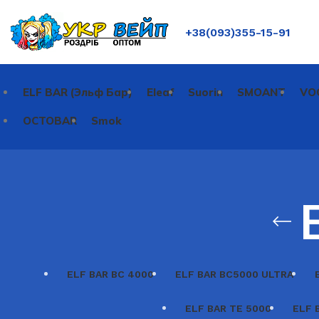
+38(093)355-15-91
ELF BAR (Эльф Бар)
Eleaf
Suorin
SMOANT
VO
OCTOBAR
Smok
ELF BAR BC 4000
ELF BAR BC5000 ULTRA
ELF BAR TE 5000
ELF 