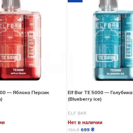
5000 — Яблоко Персик
Elf Bar ТЕ 5000 — Голубик
h)
(Blueberry ice)
ELF BAR
ии
Нет в наличии
699
₴
750
₴