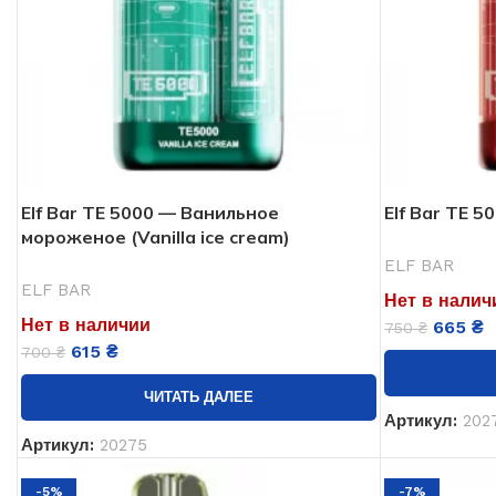
Elf Bar ТЕ 5000 — Ванильное
Elf Bar TE 
мороженое (Vanilla ice cream)
ELF BAR
ELF BAR
Нет в налич
Нет в наличии
665
₴
750
₴
615
₴
700
₴
ЧИТАТЬ ДАЛЕЕ
Артикул:
202
Артикул:
20275
-5%
-7%