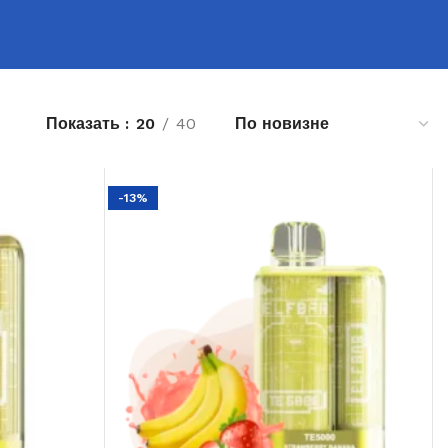
Показать
20
40
-13%