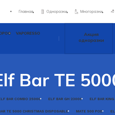
Главная
Одноразки
Многоразки
OPOO
VAPORESSO
Акция
одноразки
Elf Bar TE 500
ELF BAR COMBO 25000
ELF BAR GH 23000
ELF BAR KING
BAR TE 5000 CHRISTMAS DISPOSABLE
MATE 500 POD
EL