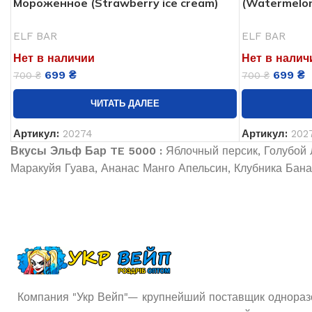
Мороженное (Strawberry ice cream)
(Watermelon
ELF BAR
ELF BAR
Нет в наличии
Нет в налич
699
₴
699
₴
700
₴
700
₴
ЧИТАТЬ ДАЛЕЕ
Артикул:
20274
Артикул:
202
Вкусы Эльф Бар TE 5000 :
Яблочный персик, Голубой 
Маракуйя Гуава, Ананас Манго Апельсин, Клубника Бан
Компания "Укр Вейп"— крупнейший поставщик одноразо