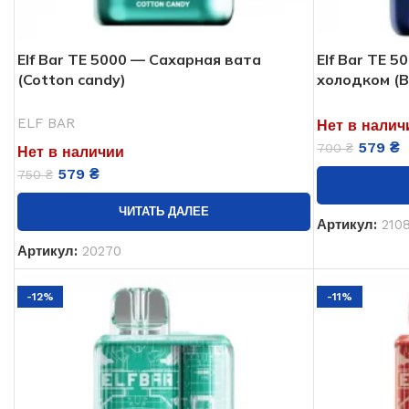
Elf Bar ТЕ 5000 — Сахарная вата
Elf Bar TE 
(Cotton candy)
холодком (Bl
ELF BAR
Нет в налич
579
₴
700
₴
Нет в наличии
579
₴
750
₴
ЧИТАТЬ ДАЛЕЕ
Артикул:
210
Артикул:
20270
-12%
-11%