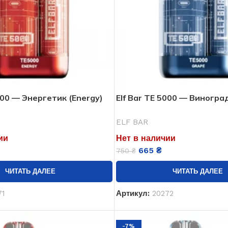
5000 — Энергетик (Energy)
Elf Bar TE 5000 — Виногра
ELF BAR
ии
Нет в наличии
665
₴
750
₴
ЧИТАТЬ ДАЛЕЕ
ЧИТАТЬ ДАЛЕЕ
71
Артикул:
20272
-7%