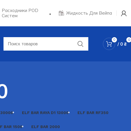
Расходники POD
Жидкость Для Вейпа
Систем
0
0
/
0
₴
0
 30000
ELF BAR RAYA D1 13000
ELF BAR RF350
F BAR 1500
ELF BAR 2000