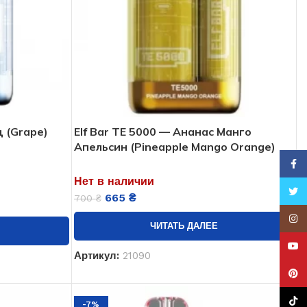
д (Grape)
Elf Bar TE 5000 — Ананас Манго
Апельсин (Pineapple Mango Orange)
Face
Нет в наличии
Twitt
665
₴
700
₴
Insta
ЧИТАТЬ ДАЛЕЕ
YouT
Артикул:
21090
Pinte
TikTo
-7%