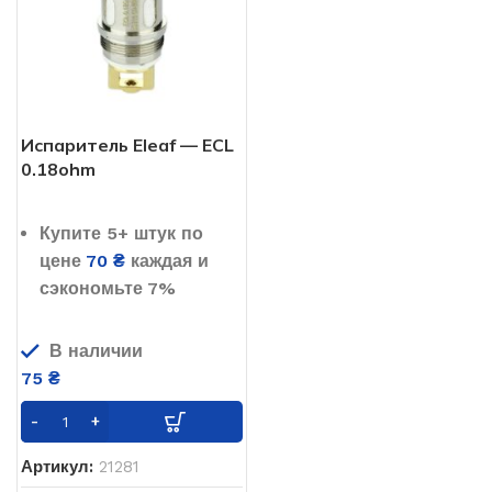
Испаритель Eleaf — ECL
0.18ohm
Купите 5+ штук по
цене
70
₴
каждая и
сэкономьте 7%
В наличии
75
₴
Артикул:
21281