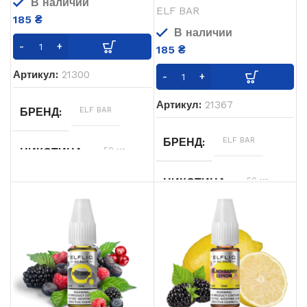
В наличии
ELF BAR
185
₴
В наличии
185
₴
Артикул:
21300
Артикул:
21367
ELF BAR
БРЕНД
ELF BAR
БРЕНД
50 мг
НИКОТИНА
50 мг
НИКОТИНА