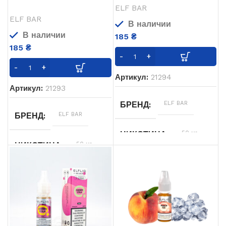
ELF BAR
ELF BAR
В наличии
В наличии
185
₴
185
₴
Артикул:
21294
Артикул:
21293
ELF BAR
БРЕНД
ELF BAR
БРЕНД
50 мг
НИКОТИНА
50 мг
НИКОТИНА