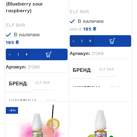
(Blueberry sour
raspberry)
ELF BAR
В наличии
ELF BAR
185
₴
200
₴
В наличии
185
₴
Артикул:
21269
Артикул:
21268
ELF BAR
БРЕНД
ELF BAR
БРЕНД
50 мг
НИКОТИНА
50 мг
НИКОТИНА
-8%