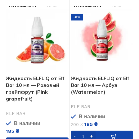
50 мг
50 мг
НИКОТИНА
НИКОТИНА
-8%
Жидкость ELFLIQ от Elf
Жидкость ELFLIQ от Elf
Bar 10 мл — Розовый
Bar 10 мл — Арбуз
грейпфрут (Pink
(Watermelon)
grapefruit)
ELF BAR
ELF BAR
В наличии
В наличии
185
₴
200
₴
185
₴