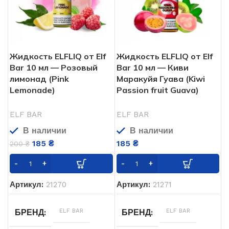
Жидкость ELFLIQ от Elf
Жидкость ELFLIQ от Elf
Bar 10 мл — Розовый
Bar 10 мл — Киви
лимонад (Pink
Маракуйя Гуава (Kiwi
Lemonade)
Passion fruit Guava)
ELF BAR
ELF BAR
В наличии
В наличии
185
₴
185
₴
200
₴
Артикул:
21270
Артикул:
21271
ELF BAR
ELF BAR
БРЕНД
БРЕНД