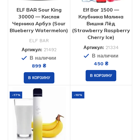
ELF BAR Sour King
Elf Bar 1500 —
30000 — Кислая
Клубника Малина
Черника Арбуз (Sour
Вишня Лёд
Blueberry Watermelon)
(Strawberry Raspberry
Cherry Ice)
ELF BAR
Артикул:
21334
Артикул:
21492
В наличии
В наличии
450
₴
899
₴
В КОРЗИНУ
В КОРЗИНУ
-17%
-10%