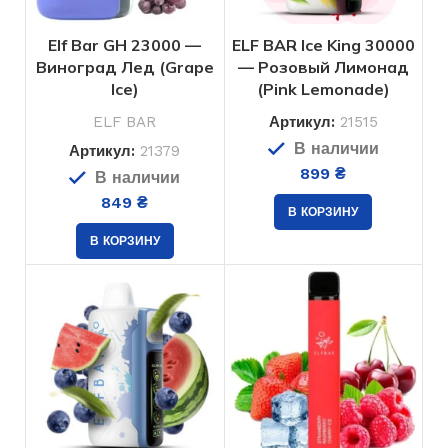
5.0
ОБЪЁМ ЖИДКОСТИ
мл
Elf Bar GH 23000 —
ELF BAR Ice King 30000
Виноград Лед (Grape
— Розовый Лимонад
Ice)
(Pink Lemonade)
ELF BAR
БРЕНД
ELF BAR
Артикул:
21515
В наличии
Артикул:
21379
Нет
USB ЗАРЯДКА
899
₴
В наличии
849
₴
В КОРЗИНУ
В КОРЗИНУ