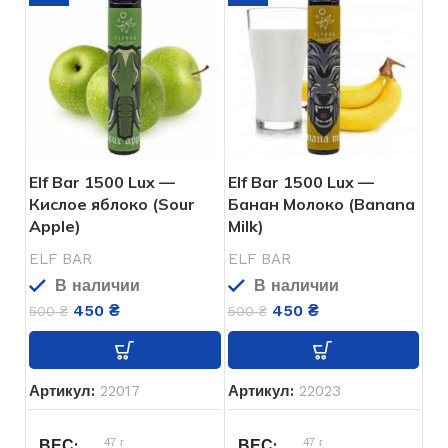
1500
ЗАТЯЖЕК
Дыня
,
Кокос
ВКУСЫ
Од
ТИП POD СИСТЕМЫ
Elf Bar 1500 Lux —
Elf Bar 1500 Lux —
Кислое яблоко (Sour
Банан Молоко (Banana
850
АКУМУЛЯТОР
мАч
Apple)
Milk)
ELF BAR
ELF BAR
5%
НИКОТИНА
В наличии
В наличии
450
₴
450
₴
500
₴
500
₴
5.0
ОБЪЁМ ЖИДКОСТИ
мл
Артикул:
22017
Артикул:
22023
ELF BAR
БРЕНД
47 г
47 г
ВЕС
ВЕС