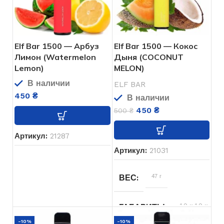
Elf Bar 1500 — Арбуз
Elf Bar 1500 — Кокос
Лимон (Watermelon
Дыня (COCONUT
Lemon)
MELON)
В наличии
ELF BAR
450
₴
В наличии
450
₴
500
₴
Артикул:
21287
Артикул:
21031
47 г
ВЕС
1,9 × 1,9 ×
ГАБАРИТЫ
10 см
-10%
-10%