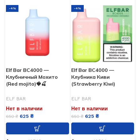
-4%
-4%
ELF BAR
БРЕНД
10
ОБЪЁМ ЖИДКОСТИ
мл
5%
НИКОТИНА
Вишня
,
ВКУСЫ
Клубника
,
Лимон
5000
ЗАТЯЖЕК
Elf Bar BC4000 —
Elf Bar BC4000 —
550
АКУМУЛЯТОР
Клубничный Мохито
Клубника Киви
(Red mojito)🍓🍒
(Strawberry Kiwi)
Од
ТИП POD СИСТЕМЫ
ELF BAR
ELF BAR
USB
USB ЗАРЯДКА
Нет в наличии
Нет в наличии
Type-
625
₴
625
₴
C
650
₴
650
₴
13.5 мл
ОБЬЕМ