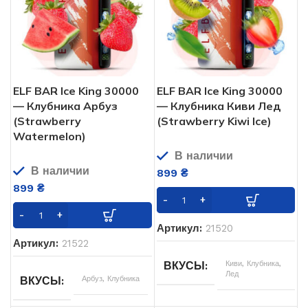
ELF BAR Ice King 30000
ELF BAR Ice King 30000
— Клубника Арбуз
— Клубника Киви Лед
(Strawberry
(Strawberry Kiwi Ice)
Watermelon)
В наличии
В наличии
899
₴
899
₴
Артикул:
21520
Артикул:
21522
Киви
,
Клубника
,
ВКУСЫ
Лед
Арбуз
,
Клубника
ВКУСЫ