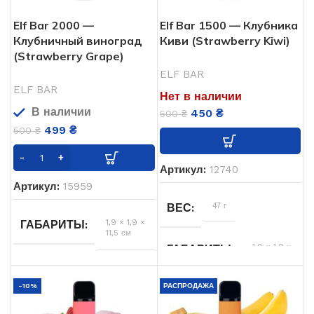
ТИП POD СИСТЕМЫ
650
АКУМУЛЯТОР
Elf Bar 2000 —
Elf Bar 1500 — Клубника
мАч
Клубничный виноград
Киви (Strawberry Kiwi)
Арбуз
,
Клубника
ВКУСЫ
(Strawberry Grape)
USB
USB ЗАРЯДКА
ELF BAR
Type-
ELF BAR
БРЕНД
C
ELF BAR
Нет в наличии
В наличии
450
₴
500
₴
Одноразовая
ТИП POD СИСТЕМЫ
1200
АКУМУЛЯТОР
499
₴
500
₴
мАч
11.5
ОБЬЕМ
Артикул:
12740
Нет
USB ЗАРЯДКА
Артикул:
15959
47 г
ВЕС
1,9 × 1,9 ×
ГАБАРИТЫ
11,5 см
1,9 × 1,9 ×
ГАБАРИТЫ
10 см
Виноград
,
ВКУСЫ
Клубника
-10%
РАСПРОДАЖА
Киви
,
Клубника
ВКУСЫ