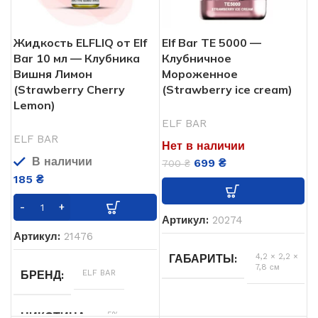
850
АКУМУЛЯТОР
5%
НИКОТИНА
мАч
Жидкость ELFLIQ от Elf
Elf Bar TE 5000 —
20 мл
30000
ОБЬЕМ
ЗАТЯЖЕК
Bar 10 мл — Клубника
Клубничное
Вишня Лимон
Мороженное
(Strawberry Cherry
(Strawberry ice cream)
Одноразовая
850
ТИП POD СИСТЕМЫ
АКУМУЛЯТОР
Lemon)
мАч
ELF BAR
USB
USB ЗАРЯДКА
ELF BAR
20 мл
ОБЬЕМ
Нет в наличии
Type-
C
В наличии
699
₴
700
₴
185
₴
Од
ТИП POD СИСТЕМЫ
Артикул:
20274
USB
USB ЗАРЯДКА
Артикул:
21476
Type-
C
4,2 × 2,2 ×
ГАБАРИТЫ
7,8 см
ELF BAR
БРЕНД
Клубника
,
ВКУСЫ
Мороженное
5%
НИКОТИНА