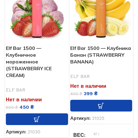
2000
ЗАТЯЖЕК
Од
ТИП POD СИСТЕМЫ
1200
АКУМУЛЯТОР
мАч
1500
ЗАТЯЖЕК
5%
НИКОТИНА
850
АКУМУЛЯТОР
Elf Bar 1500 —
Elf Bar 1500 — Клубника
мАч
Клубничное
Банан (STRAWBERRY
6.5
ОБЪЁМ ЖИДКОСТИ
мороженное
BANANA)
мл
5%
НИКОТИНА
(STRAWBERRY ICE
CREAM)
ELF BAR
Нет
USB ЗАРЯДКА
5.0
ОБЪЁМ ЖИДКОСТИ
Нет в наличии
мл
ELF BAR
399
₴
400
₴
Одноразовая
ТИП POD СИСТЕМЫ
Нет в наличии
ELF BAR
БРЕНД
450
₴
500
₴
ELF BAR
БРЕНД
Артикул:
21025
Нет
USB ЗАРЯДКА
Артикул:
21030
47 г
ВЕС