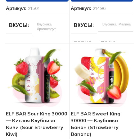
Артикул:
21501
Артикул:
21496
Клубника
,
Клубника
,
Малина
ВКУСЫ
ВКУСЫ
Драгонфрут
ELF BAR
БРЕНД
ELF BAR
БРЕНД
5%
НИКОТИНА
5%
НИКОТИНА
30000
ЗАТЯЖЕК
30000
ЗАТЯЖЕК
850
АКУМУЛЯТОР
850
АКУМУЛЯТОР
мАч
мАч
ELF BAR Sour King 30000
ELF BAR Sweet King
20 мл
ОБЬЕМ
— Кислая Клубника
30000 — Клубника
20 мл
ОБЬЕМ
Киви (Sour Strawberry
Банан (Strawberry
Kiwi)
Banana)
Од
ТИП POD СИСТЕМЫ
Одноразовая