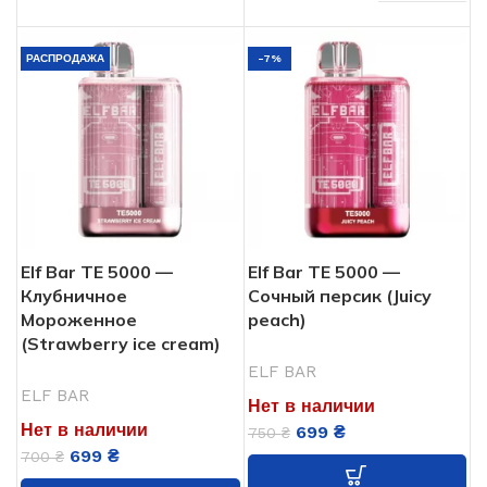
Арбуз
,
Лед
ВКУСЫ
Мороженное
ВКУСЫ
РАСПРОДАЖА
-7%
ELF BAR
БРЕНД
ELF BAR
БРЕНД
5%
НИКОТИНА
5%
НИКОТИНА
5000
ЗАТЯЖЕК
5000
ЗАТЯЖЕК
550
АКУМУЛЯТОР
Elf Bar TE 5000 —
Elf Bar ТЕ 5000 —
550
АКУМУЛЯТОР
Клубничное
Сочный персик (Juicy
Мороженное
peach)
Одноразовая
ТИП POD СИСТЕМЫ
(Strawberry ice cream)
Од
ТИП POD СИСТЕМЫ
ELF BAR
USB
USB ЗАРЯДКА
ELF BAR
Нет в наличии
Type-
USB
USB ЗАРЯДКА
C
Нет в наличии
699
₴
750
₴
Type-
C
699
₴
700
₴
13.5 мл
ОБЬЕМ