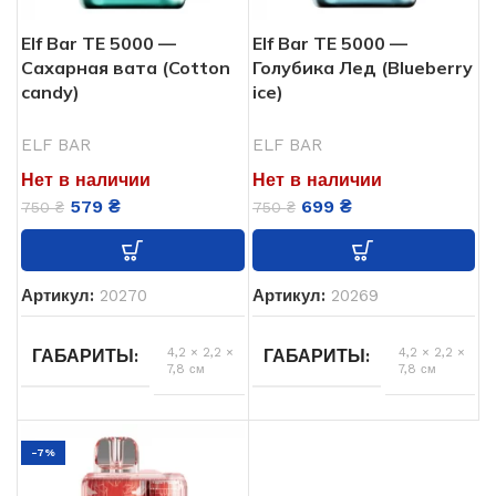
Elf Bar ТЕ 5000 —
Elf Bar ТЕ 5000 —
550
550
АКУМУЛЯТОР
АКУМУЛЯТОР
Сахарная вата (Cotton
Голубика Лед (Blueberry
candy)
ice)
Одноразовая
Од
ТИП POD СИСТЕМЫ
ТИП POD СИСТЕМЫ
ELF BAR
ELF BAR
Нет в наличии
Нет в наличии
USB
USB
USB ЗАРЯДКА
USB ЗАРЯДКА
579
₴
699
₴
750
₴
750
₴
Type-
Type-
C
C
13.5 мл
13.5 мл
ОБЬЕМ
ОБЬЕМ
Артикул:
20270
Артикул:
20269
4,2 × 2,2 ×
4,2 × 2,2 ×
ГАБАРИТЫ
ГАБАРИТЫ
7,8 см
7,8 см
Сахарная вата
Голубика
,
Лед
ВКУСЫ
ВКУСЫ
-7%
ELF BAR
ELF BAR
БРЕНД
БРЕНД