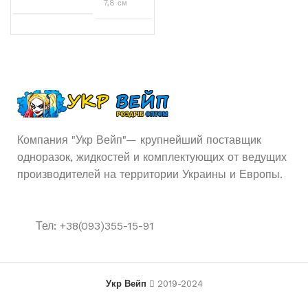
7,8 см
Персик
,
Яблоко
ВКУСЫ
ELF BAR
БРЕНД
5%
НИКОТИНА
Компания "Укр Вейп"— крупнейший поставщик
одноразок, жидкостей и комплектующих от ведущих
5000
ЗАТЯЖЕК
производителей на территории Украины и Европы.
550
АКУМУЛЯТОР
Тел: +38(093)355-15-91
Одноразовая
ТИП POD СИСТЕМЫ
USB
USB ЗАРЯДКА
Укр Вейп
2019-2024
Type-
C