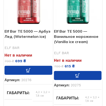
Elf Bar ТЕ 5000 — Арбуз
Elf Bar ТЕ 5000 —
Лед (Watermelon ice)
Ванильное мороженое
(Vanilla ice cream)
ELF BAR
ELF BAR
Нет в наличии
Нет в наличии
699
₴
700
₴
615
₴
700
₴
Артикул:
20276
Артикул:
20275
4,2 × 2,2 ×
ГАБАРИТЫ
7,8 см
4,2 × 2,2 ×
ГАБАРИТЫ
7,8 см