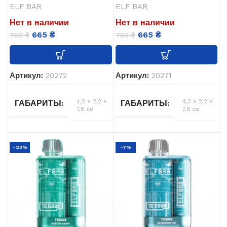
ELF BAR
ELF BAR
Одноразовая
ТИП POD СИСТЕМЫ
Нет в наличии
Нет в наличии
USB
USB ЗАРЯДКА
665
₴
665
₴
750
₴
750
₴
Type-
USB
USB ЗАРЯДКА
C
Type-
C
13.5 мл
ОБЬЕМ
Артикул:
20272
Артикул:
20271
13.5 мл
ОБЬЕМ
4,2 × 2,2 ×
4,2 × 2,2 ×
ГАБАРИТЫ
ГАБАРИТЫ
7,8 см
7,8 см
Виноград
Энергетик
ВКУСЫ
ВКУСЫ
-23%
-7%
ELF BAR
ELF BAR
БРЕНД
БРЕНД
5%
5%
НИКОТИНА
НИКОТИНА
5000
5000
ЗАТЯЖЕК
ЗАТЯЖЕК