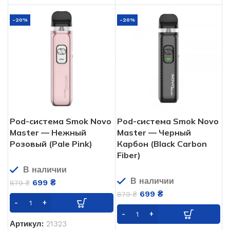
-20%
-20%
Pod-система Smok Novo
Pod-система Smok Novo
Master — Нежный
Master — Черный
Розовый (Pale Pink)
Карбон (Black Carbon
Fiber)
В наличии
В наличии
699
₴
879
₴
699
₴
879
₴
Артикул:
21323