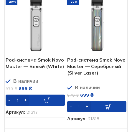
-20%
-20%
Pod-система Smok Novo
Pod-система Smok Novo
Master — Белый (White)
Master — Серебряный
(Silver Laser)
В наличии
В наличии
699
₴
879
₴
699
₴
879
₴
Артикул:
21317
Артикул:
21318