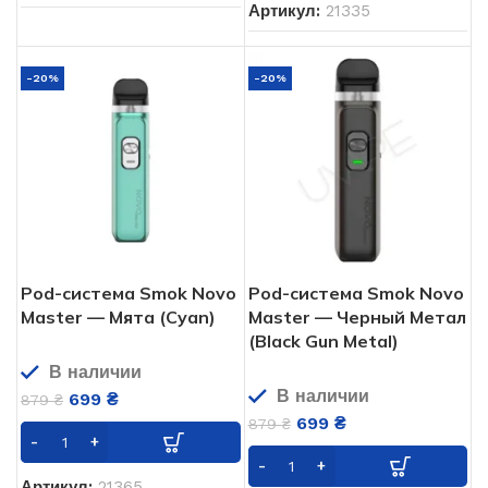
Артикул:
21335
-20%
-20%
Pod-система Smok Novo
Pod-система Smok Novo
Master — Мята (Cyan)
Master — Черный Метал
(Black Gun Metal)
В наличии
В наличии
699
₴
879
₴
699
₴
879
₴
Артикул:
21365