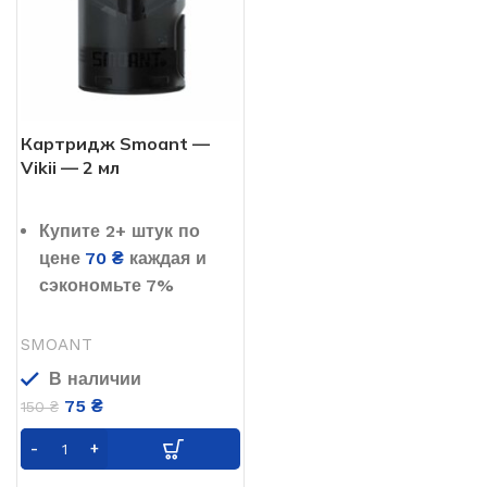
Картридж Smoant —
Vikii — 2 мл
Купите 2+ штук по
цене
70
₴
каждая и
сэкономьте 7%
SMOANT
В наличии
75
₴
150
₴