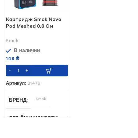
Картридж Smok Novo
Pod Meshed 0.8 Ом
Smok
В наличии
149
₴
Артикул:
21478
Smok
БРЕНД
2
ОБЪЁМ ЖИДКОСТИ
мл
0.8 ohm