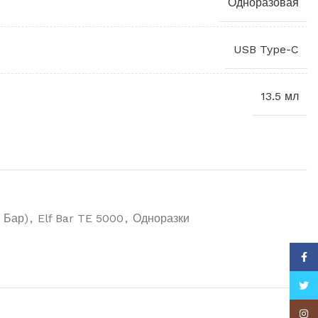
Одноразовая
USB Type-C
13.5 мл
 Бар)
,
Elf Bar TE 5000
,
Одноразки
Face
Twitt
Insta