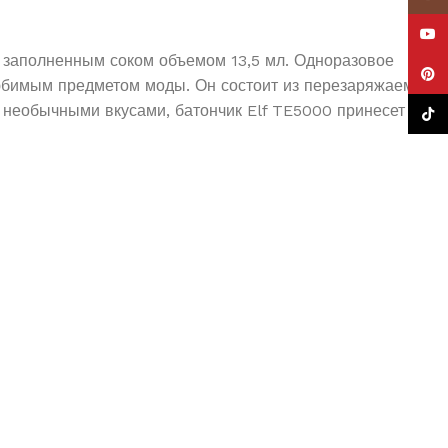
YouT
о заполненным соком объемом 13,5 мл.
Одноразовое
Pinte
 любимым предметом моды.
Он состоит из перезаряжаемой
 необычными вкусами, батончик Elf TE5000 принесет
TikTo