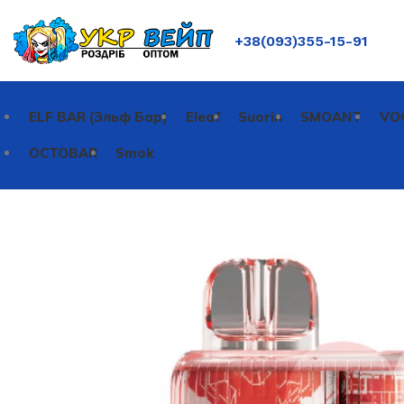
+38(093)355-15-91
ELF BAR (Эльф Бар)
Eleaf
Suorin
SMOANT
VO
OCTOBAR
Smok