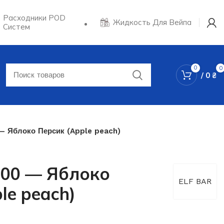
Расходники POD
Жидкость Для Вейпа
Систем
0
0
/
0
₴
 — Яблоко Персик (Apple peach)
5000 — Яблоко
ELF BAR
le peach)