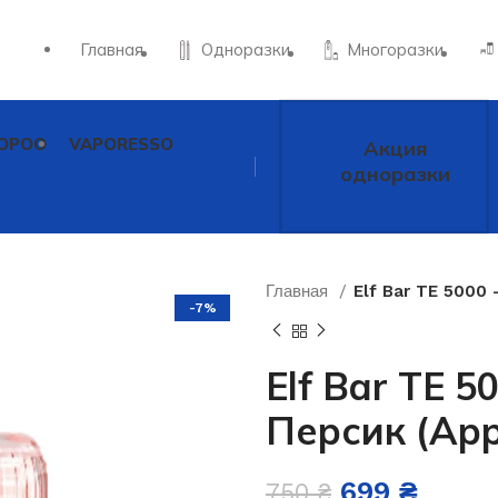
Главная
Одноразки
Многоразки
OPOO
VAPORESSO
Акция
одноразки
Главная
Elf Bar TE 5000
-7%
Elf Bar TE 
Персик (App
699
₴
750
₴