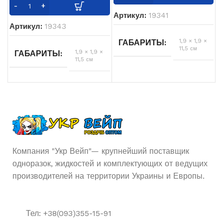
Нет
USB ЗАРЯДКА
Артикул:
19341
Артикул:
19343
1,9 × 1,9 ×
ГАБАРИТЫ
11,5 см
1,9 × 1,9 ×
ГАБАРИТЫ
11,5 см
2000
ЗАТЯЖЕК
2000
ЗАТЯЖЕК
6.5
ОБЪЁМ ЖИДКОСТИ
мл
5%
НИКОТИНА
Од
ТИП POD СИСТЕМЫ
6.5
ОБЪЁМ ЖИДКОСТИ
Компания "Укр Вейп"— крупнейший поставщик
мл
одноразок, жидкостей и комплектующих от ведущих
Арбуз
,
Лимон
ВКУСЫ
производителей на территории Украины и Европы.
Одноразовая
ТИП POD СИСТЕМЫ
1200
АКУМУЛЯТОР
мАч
Арбуз
,
Клубника
ВКУСЫ
Тел: +38(093)355-15-91