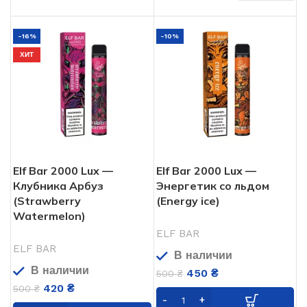
2000
ЗАТЯЖЕК
-16%
-10%
ХИТ
6.5
ОБЪЁМ ЖИДКОСТИ
мл
Од
ТИП POD СИСТЕМЫ
Лимонад
ВКУСЫ
Elf Bar 2000 Lux —
Elf Bar 2000 Lux —
Клубника Арбуз
Энергетик со льдом
1200
АКУМУЛЯТОР
мАч
(Strawberry
(Energy ice)
Watermelon)
ELF BAR
БРЕНД
ELF BAR
ELF BAR
В наличии
В наличии
450
₴
5%
НИКОТИНА
500
₴
420
₴
500
₴