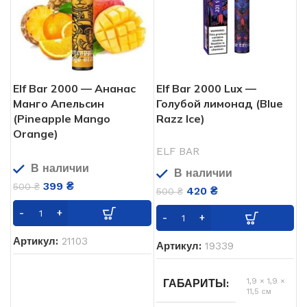
Elf Bar 2000 — Ананас
Elf Bar 2000 Lux —
Манго Апельсин
Голубой лимонад (Blue
(Pineapple Mango
Razz Ice)
Orange)
ELF BAR
В наличии
В наличии
399
₴
500
₴
420
₴
500
₴
Артикул:
21103
Артикул:
19339
1,9 × 1,9 ×
ГАБАРИТЫ
11,5 см