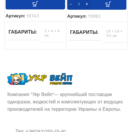
USB
USB ЗАРЯДКА
Type-
Артикул:
19743
Артикул:
15993
C
2 × 4 × 8
ГАБАРИТЫ
1,9 × 1,9 ×
ГАБАРИТЫ
см
11,5 см
Гуава
,
Киви
,
ВКУСЫ
Гуава
,
Киви
,
ВКУСЫ
Маракуя
Маракуя
ELF BAR
БРЕНД
2000
ЗАТЯЖЕК
5%
НИКОТИНА
5%
НИКОТИНА
Компания "Укр Вейп"— крупнейший поставщик
одноразок, жидкостей и комплектующих от ведущих
4000
ЗАТЯЖЕК
1200
АКУМУЛЯТОР
производителей на территории Украины и Европы.
мАч
650
АКУМУЛЯТОР
6.5
ОБЪЁМ ЖИДКОСТИ
мАч
мл
Тел: +38(093)355-15-91