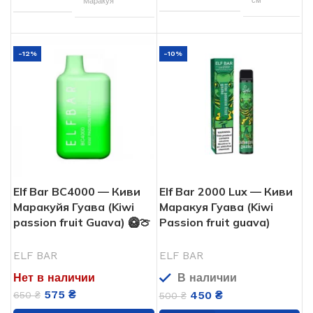
Маракуя
Апельсин
,
Гуава
,
ВКУСЫ
ELF BAR
БРЕНД
Маракуя
-12%
-10%
5%
НИКОТИНА
ELF BAR
БРЕНД
30000
ЗАТЯЖЕК
5%
НИКОТИНА
850
АКУМУЛЯТОР
4000
ЗАТЯЖЕК
мАч
Elf Bar BC4000 — Киви
Elf Bar 2000 Lux — Киви
Маракуйя Гуава (Kiwi
Маракуя Гуава (Kiwi
650
АКУМУЛЯТОР
20 мл
ОБЬЕМ
мАч
passion fruit Guava) 🥝🍈
Passion fruit guava)
Одноразовая
ТИП POD СИСТЕМЫ
11.5
ОБЬЕМ
ELF BAR
ELF BAR
Нет в наличии
В наличии
USB
USB ЗАРЯДКА
575
₴
Од
ТИП POD СИСТЕМЫ
450
₴
650
₴
500
₴
Type-
C