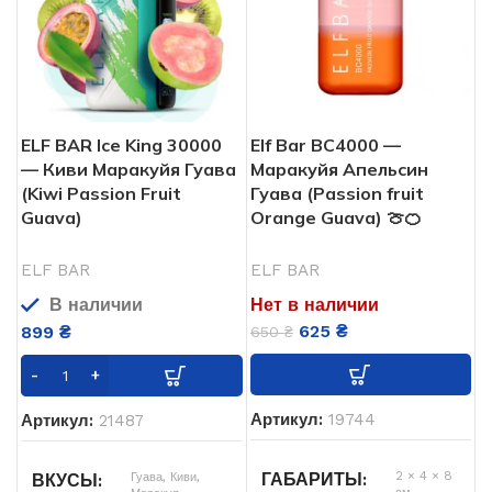
ELF BAR Ice King 30000
Elf Bar BC4000 —
— Киви Маракуйя Гуава
Маракуйя Апельсин
(Kiwi Passion Fruit
Гуава (Passion fruit
Guava)
Orange Guava) 🍈🍊
ELF BAR
ELF BAR
В наличии
Нет в наличии
625
₴
899
₴
650
₴
Артикул:
19744
Артикул:
21487
2 × 4 × 8
ГАБАРИТЫ
Гуава
,
Киви
,
ВКУСЫ
см