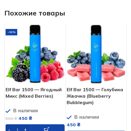
Похожие товары
-10%
Elf Bar 1500 — Ягодный
Elf Bar 1500 — Голубика
Микс (Mixed Berries)
Жвачка (Blueberry
Bubblegum)
В наличии
В наличии
450
₴
500
₴
450
₴