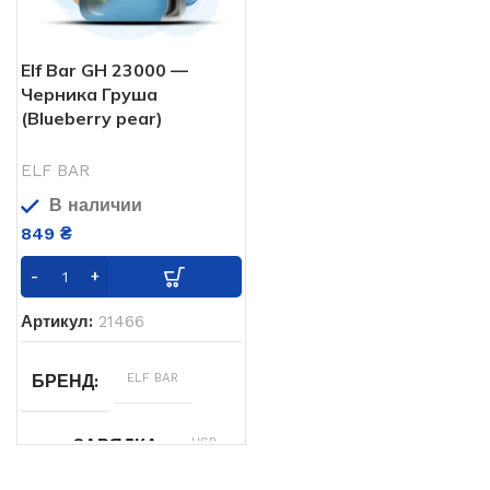
Elf Bar GH 23000 —
Черника Груша
(Blueberry pear)
ELF BAR
В наличии
849
₴
Артикул:
21466
ELF BAR
БРЕНД
USB
USB ЗАРЯДКА
Type-
C