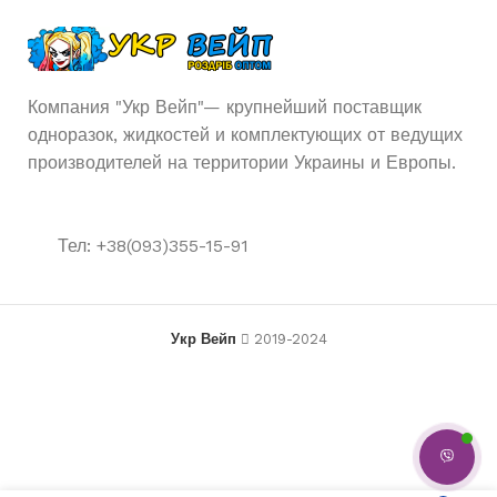
Одноразовая
ТИП POD СИСТЕМЫ
Компания "Укр Вейп"— крупнейший поставщик
23 мл
ОБЬЕМ
одноразок, жидкостей и комплектующих от ведущих
производителей на территории Украины и Европы.
850
АКУМУЛЯТОР
мАч
Тел: +38(093)355-15-91
23000
ЗАТЯЖЕК
5%
НИКОТИНА
Укр Вейп
2019-2024
В КОРЗ
Elf Bar GH 23000 —