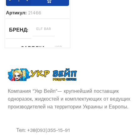
Артикул:
21466
ELF BAR
БРЕНД
USB
USB ЗАРЯДКА
Type-
C
Одноразовая
ТИП POD СИСТЕМЫ
Компания "Укр Вейп"— крупнейший поставщик
23 мл
ОБЬЕМ
одноразок, жидкостей и комплектующих от ведущих
производителей на территории Украины и Европы.
850
АКУМУЛЯТОР
мАч
Тел: +38(093)355-15-91
23000
ЗАТЯЖЕК