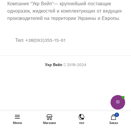
Компания "Укр Вейп"— крупнейший поставщик
одноразок, жидкостей и комплектующих от ведущих
производителей на территории Украины и Европы.
Тел: +38(093)355-15-91
Укр Вейп
2019-2024
Elf Bar BC5000 Ultra —
665
₴
Нет в
0
Драконий фрукт Ягода Банан
наличии
615
₴
(Dragonfruit Banana Berry)
Меню
Магазин
тел
Заказ