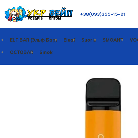
+38(093)355-15-91
ELF BAR (Эльф Бар)
Eleaf
Suorin
SMOANT
VO
OCTOBAR
Smok