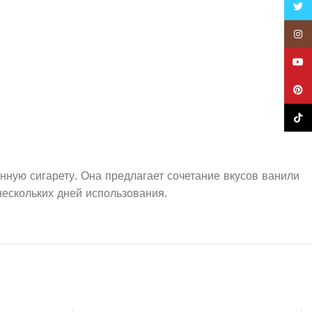
Twitt
Insta
YouT
Pinte
TikTo
нную сигарету. Она предлагает сочетание вкусов ванили
 нескольких дней использования.