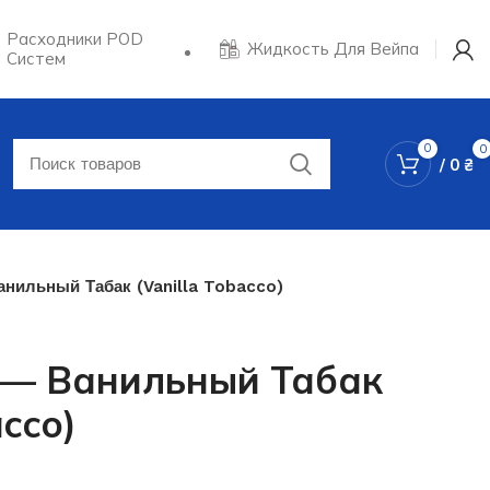
Расходники POD
Жидкость Для Вейпа
Систем
0
0
/
0
₴
анильный Табак (Vanilla Tobacco)
0 — Ванильный Табак
acco)