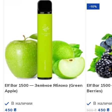
-10%
Elf Bar 1500 — Зелёное Яблоко (Green
Elf Bar 150
Apple)
Berries)
В наличии
В налич
450
₴
450
₴
500
₴