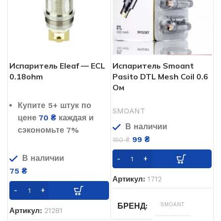
Испаритель Eleaf — ECL
Испаритель Smoant
0.18ohm
Pasito DTL Mesh Coil 0.6
Ом
Купите 5+ штук по
SMOANT
цене
70
₴
каждая и
В наличии
сэкономьте 7%
99
₴
150
₴
В наличии
75
₴
Артикул:
1712
SMOANT
БРЕНД
Артикул:
21281