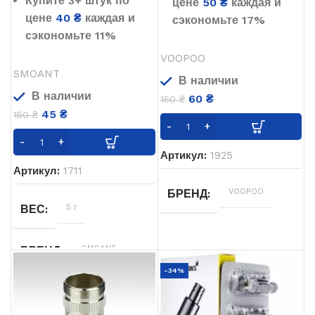
Купите 3+ штук по
цене
50
₴
каждая и
цене
40
₴
каждая и
сэкономьте 17%
сэкономьте 11%
VOOPOO
SMOANT
В наличии
В наличии
60
₴
150
₴
45
₴
150
₴
Артикул:
1925
Артикул:
1711
VOOPOO
БРЕНД
5 г
ВЕС
SMOANT
БРЕНД
-34%
1.4 Ом
КАТУШКА