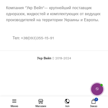
Од
ТИП POD СИСТЕМЫ
6.5
ОБЪЁМ ЖИДКОСТИ
Компания "Укр Вейп"— крупнейший поставщик
мл
одноразок, жидкостей и комплектующих от ведущих
Арбуз
,
Лимон
ВКУСЫ
производителей на территории Украины и Европы.
Одноразовая
ТИП POD СИСТЕМЫ
1200
АКУМУЛЯТОР
мАч
Арбуз
,
Клубника
ВКУСЫ
Тел: +38(093)355-15-91
ELF BAR
БРЕНД
ELF BAR
БРЕНД
Укр Вейп
2019-2024
5%
НИКОТИНА
1200
АКУМУЛЯТОР
мАч
Нет
USB ЗАРЯДКА
Нет
USB ЗАРЯДКА
В КОРЗ
Elf Bar 2000 Lux —
500
₴
0
Яблоко Персик
450
₴
(Apple Peach)
Меню
Магазин
тел
ПОКУПКА В 1 КЛИ
Заказ