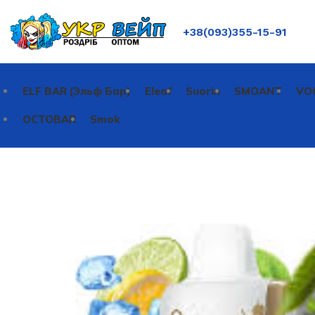
+38(093)355-15-91
ELF BAR (Эльф Бар)
Eleaf
Suorin
SMOANT
VO
OCTOBAR
Smok