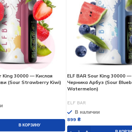
r King 30000 — Кислая
ELF BAR Sour King 30000 —
ви (Sour Strawberry Kiwi)
Черника Арбуз (Sour Blueb
Watermelon)
ELF BAR
ии
В наличии
899
₴
В КОРЗИНУ
В КОРЗ