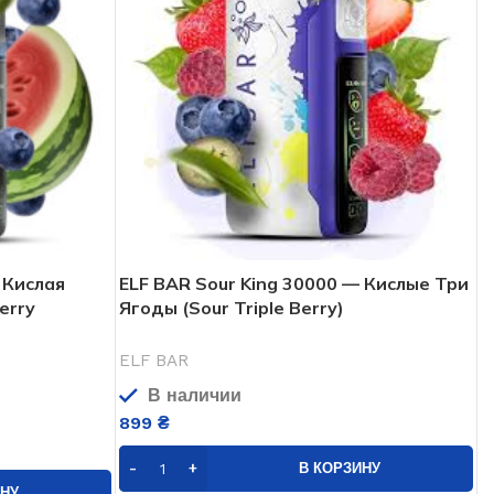
 Кислая
ELF BAR Sour King 30000 — Кислые Три
erry
Ягоды (Sour Triple Berry)
ELF BAR
В наличии
899
₴
В КОРЗИНУ
ИНУ