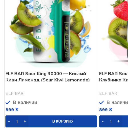
ELF BAR Sour King 30000 — Кислый
ELF BAR Sou
Киви Лимонад (Sour Kiwi Lemonade)
Клубника Ки
ELF BAR
ELF BAR
В наличии
В налич
899
₴
899
₴
В КОРЗИНУ