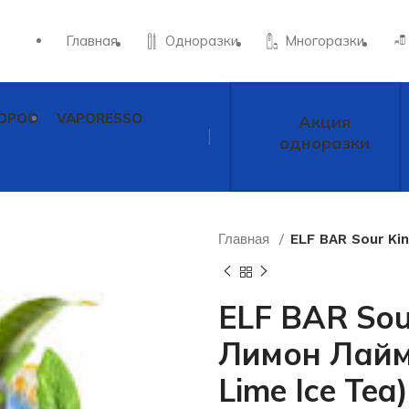
Главная
Одноразки
Многоразки
OPOO
VAPORESSO
Акция
одноразки
Главная
ELF BAR Sour Ki
ELF BAR Sou
Лимон Лайм
Lime Ice Tea)