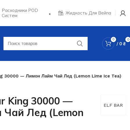
Расходники POD
Жидкость Для Вейпа
Систем
0
0
/
0
₴
ng 30000 — Лимон Лайм Чай Лед (Lemon Lime Ice Tea)
r King 30000 —
ELF BAR
 Чай Лед (Lemon