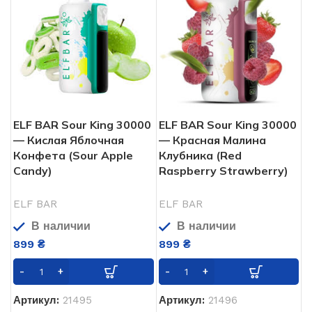
5%
5%
НИКОТИНА
НИКОТИНА
30000
30000
ЗАТЯЖЕК
ЗАТЯЖЕК
850
850
АКУМУЛЯТОР
АКУМУЛЯТОР
мАч
мАч
ELF BAR Sour King 30000
ELF BAR Sour King 30000
20 мл
20 мл
ОБЬЕМ
ОБЬЕМ
— Кислая Яблочная
— Красная Малина
Конфета (Sour Apple
Клубника (Red
Candy)
Raspberry Strawberry)
Одноразовая
Од
ТИП POD СИСТЕМЫ
ТИП POD СИСТЕМЫ
ELF BAR
ELF BAR
USB
USB
USB ЗАРЯДКА
USB ЗАРЯДКА
В наличии
В наличии
Type-
Type-
C
C
899
₴
899
₴
Артикул:
21495
Артикул:
21496