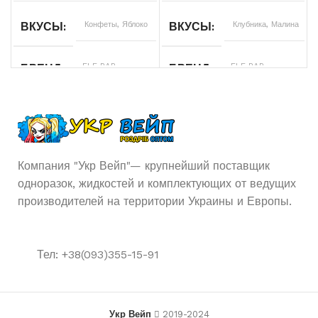
Конфеты
,
Яблоко
Клубника
,
Малина
ВКУСЫ
ВКУСЫ
ELF BAR
ELF BAR
БРЕНД
БРЕНД
5%
5%
НИКОТИНА
НИКОТИНА
30000
30000
ЗАТЯЖЕК
ЗАТЯЖЕК
Компания "Укр Вейп"— крупнейший поставщик
одноразок, жидкостей и комплектующих от ведущих
850
850
АКУМУЛЯТОР
АКУМУЛЯТОР
производителей на территории Украины и Европы.
мАч
мАч
20 мл
20 мл
ОБЬЕМ
ОБЬЕМ
Тел: +38(093)355-15-91
Одноразовая
Од
ТИП POD СИСТЕМЫ
ТИП POD СИСТЕМЫ
Укр Вейп
2019-2024