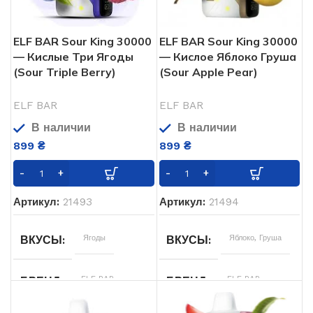
ELF BAR Sour King 30000
ELF BAR Sour King 30000
— Кислые Три Ягоды
— Кислое Яблоко Груша
(Sour Triple Berry)
(Sour Apple Pear)
ELF BAR
ELF BAR
В наличии
В наличии
899
₴
899
₴
Артикул:
21493
Артикул:
21494
Ягоды
Яблоко
,
Груша
ВКУСЫ
ВКУСЫ
ELF BAR
ELF BAR
БРЕНД
БРЕНД