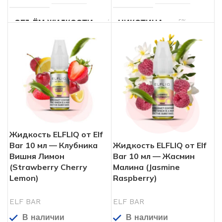
10
5%
ОБЪЁМ ЖИДКОСТИ
НИКОТИНА
мл
10
ОБЪЁМ ЖИДКОСТИ
5%
НИКОТИНА
мл
Арбуз
,
Вишня
Ананас
,
Пина
ВКУСЫ
ВКУСЫ
колада
Жидкость ELFLIQ от Elf
Bar 10 мл — Клубника
Жидкость ELFLIQ от Elf
Вишня Лимон
Bar 10 мл — Жасмин
(Strawberry Cherry
Малина (Jasmine
Lemon)
Raspberry)
ELF BAR
ELF BAR
В наличии
В наличии