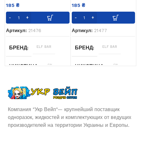
185
₴
185
₴
Артикул:
21476
Артикул:
21477
ELF BAR
ELF BAR
БРЕНД
БРЕНД
5%
5%
НИКОТИНА
НИКОТИНА
10
10
ОБЪЁМ ЖИДКОСТИ
ОБЪЁМ ЖИДКОСТИ
мл
мл
Вишня
,
Малина
,
Жасмин
ВКУСЫ
ВКУСЫ
Компания "Укр Вейп"— крупнейший поставщик
Клубника
,
Лимон
одноразок, жидкостей и комплектующих от ведущих
производителей на территории Украины и Европы.