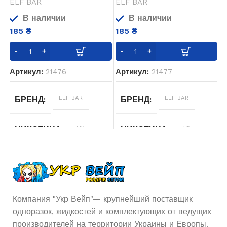
ELF BAR
ELF BAR
В наличии
В наличии
185
₴
185
₴
Артикул:
21476
Артикул:
21477
ELF BAR
ELF BAR
БРЕНД
БРЕНД
5%
5%
НИКОТИНА
НИКОТИНА
10
10
ОБЪЁМ ЖИДКОСТИ
ОБЪЁМ ЖИДКОСТИ
мл
мл
Вишня
,
Малина
,
Жасмин
ВКУСЫ
ВКУСЫ
Компания "Укр Вейп"— крупнейший поставщик
Клубника
,
Лимон
одноразок, жидкостей и комплектующих от ведущих
производителей на территории Украины и Европы.