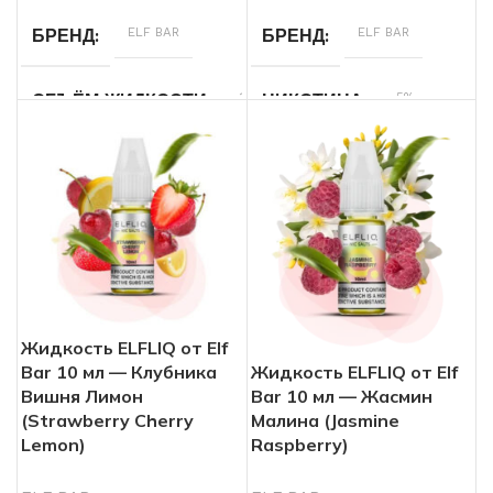
ELF BAR
ELF BAR
БРЕНД
БРЕНД
10
5%
ОБЪЁМ ЖИДКОСТИ
НИКОТИНА
мл
10
ОБЪЁМ ЖИДКОСТИ
5%
НИКОТИНА
мл
Арбуз
,
Вишня
Ананас
,
Пина
ВКУСЫ
ВКУСЫ
колада
Жидкость ELFLIQ от Elf
Bar 10 мл — Клубника
Жидкость ELFLIQ от Elf
Вишня Лимон
Bar 10 мл — Жасмин
(Strawberry Cherry
Малина (Jasmine
Lemon)
Raspberry)