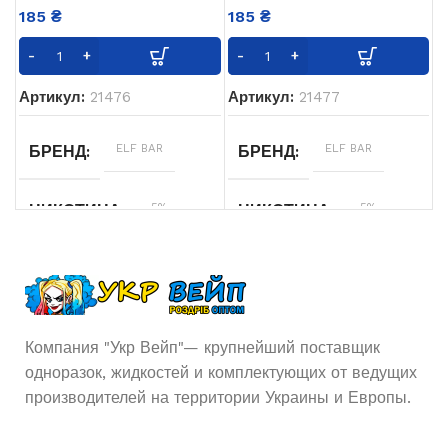
185
₴
185
₴
Артикул:
21476
Артикул:
21477
ELF BAR
ELF BAR
БРЕНД
БРЕНД
5%
5%
НИКОТИНА
НИКОТИНА
10
10
ОБЪЁМ ЖИДКОСТИ
ОБЪЁМ ЖИДКОСТИ
мл
мл
Вишня
,
Малина
,
Жасмин
ВКУСЫ
ВКУСЫ
Компания "Укр Вейп"— крупнейший поставщик
Клубника
,
Лимон
одноразок, жидкостей и комплектующих от ведущих
производителей на территории Украины и Европы.