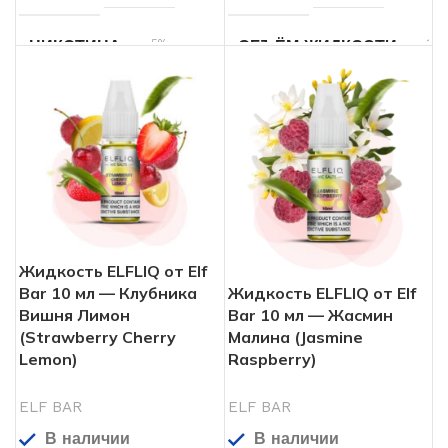
5%
10
НИКОТИНА
ОБЪЁМ ЖИДКОСТИ
мл
10
ОБЪЁМ ЖИДКОСТИ
5%
НИКОТИНА
мл
Мята
,
Черника
,
Арбуз
,
Вишня
ВКУСЫ
ВКУСЫ
Роза
Жидкость ELFLIQ от Elf
Bar 10 мл — Клубника
Жидкость ELFLIQ от Elf
Вишня Лимон
Bar 10 мл — Жасмин
(Strawberry Cherry
Малина (Jasmine
Lemon)
Raspberry)
ELF BAR
ELF BAR
В наличии
В наличии